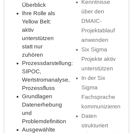
Kenntnisse
Überblick
über den
Ihre Rolle als
DMAIC-
Yellow Belt:
aktiv
Projektablauf
unterstützen
anwenden
statt nur
Six Sigma
zuhören
Projekte aktiv
Prozessdarstellung:
unterstützen
SIPOC,
In der Six
Wertstromanalyse,
Sigma
Prozessfluss
Grundlagen
Fachsprache
Datenerhebung
kommunizieren
und
Daten
Problemdefinition
strukturiert
Ausgewählte