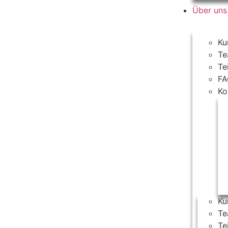
Über un
Ku
T
Te
F
Ko
Ku
T
Te