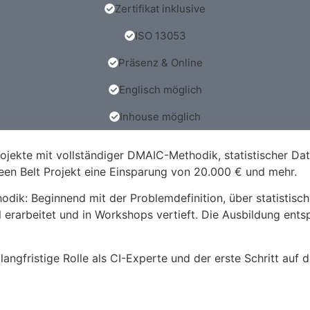
Zertifikat inklusive
ISO 13053
Präsenz & Online
Englisch möglich
Inhouse möglich
projekte mit vollständiger DMAIC-Methodik, statistischer 
een Belt Projekt eine Einsparung von 20.000 € und mehr.
odik: Beginnend mit der Problemdefinition, über statistisc
erarbeitet und in Workshops vertieft. Die Ausbildung ents
e langfristige Rolle als CI-Experte und der erste Schritt au