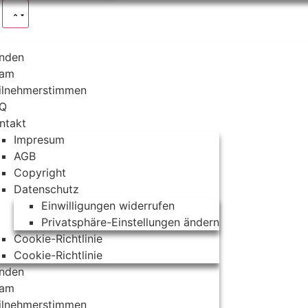
s
nden
eam
ilnehmerstimmen
AQ
ntakt
Impresum
AGB
Copyright
Datenschutz
Einwilligungen widerrufen
Privatsphäre-Einstellungen ändern
Cookie-Richtlinie
Cookie-Richtlinie
nden
eam
ilnehmerstimmen