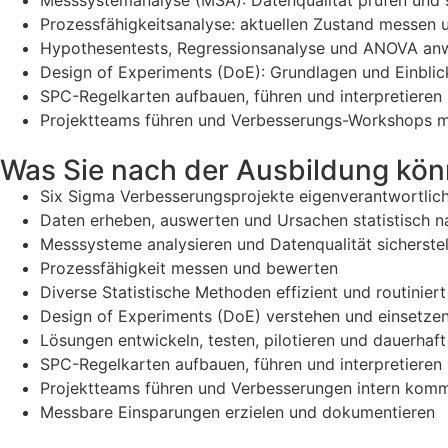
Messsystemanalyse (MSA): Datenqualität prüfen und s
Prozessfähigkeitsanalyse: aktuellen Zustand messen
Hypothesentests, Regressionsanalyse und ANOVA a
Design of Experiments (DoE): Grundlagen und Einblic
SPC-Regelkarten aufbauen, führen und interpretieren
Projektteams führen und Verbesserungs-Workshops 
Was Sie nach der Ausbildung kö
Six Sigma Verbesserungsprojekte eigenverantwortlich
Daten erheben, auswerten und Ursachen statistisch 
Messsysteme analysieren und Datenqualität sicherste
Prozessfähigkeit messen und bewerten
Diverse Statistische Methoden effizient und routini
Design of Experiments (DoE) verstehen und einsetze
Lösungen entwickeln, testen, pilotieren und dauerhaf
SPC-Regelkarten aufbauen, führen und interpretieren
Projektteams führen und Verbesserungen intern komm
Messbare Einsparungen erzielen und dokumentieren