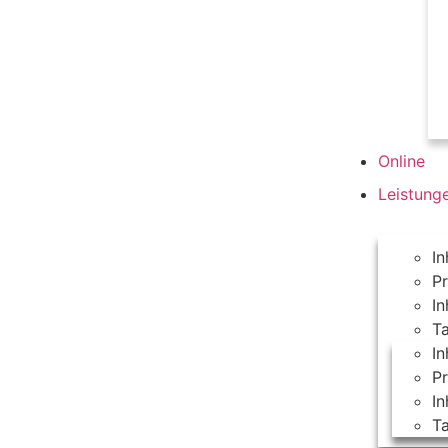
Online
Leistung
In
P
I
T
In
P
I
T