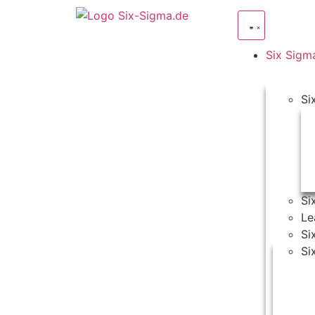
Six Sig
Si
Si
Le
Si
Si