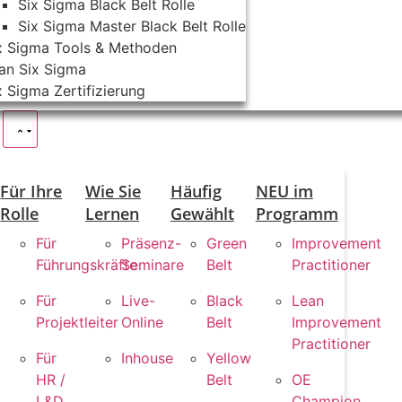
Six Sigma Black Belt Rolle
Six Sigma Master Black Belt Rolle
x Sigma Tools & Methoden
an Six Sigma
x Sigma Zertifizierung
s
Für Ihre
Wie Sie
Häufig
NEU im
Rolle
Lernen
Gewählt
Programm
Für
Präsenz-
Green
Improvement
Führungskräfte
Seminare
Belt
Practitioner
Für
Live-
Black
Lean
Projektleiter
Online
Belt
Improvement
Practitioner
Für
Inhouse
Yellow
HR /
Belt
OE
L&D
Champion