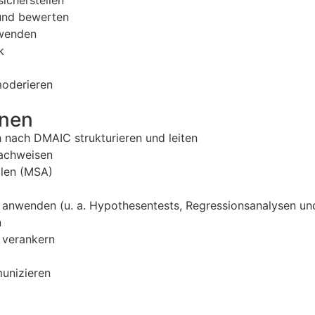
icherstellen
 und bewerten
nwenden
k
moderieren
nnen
 nach DMAIC strukturieren und leiten
nachweisen
llen (MSA)
ert anwenden (u. a. Hypothesentests, Regressionsanalysen 
n
t verankern
unizieren