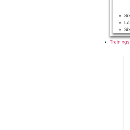
Si
Le
Si
Training