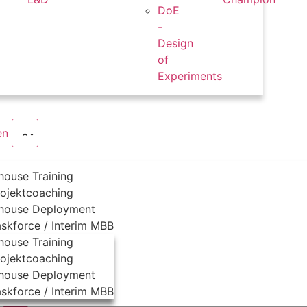
DoE
-
Design
of
Experiments
en
house Training
rojektcoaching
nhouse Deployment
askforce / Interim MBB
house Training
rojektcoaching
nhouse Deployment
askforce / Interim MBB