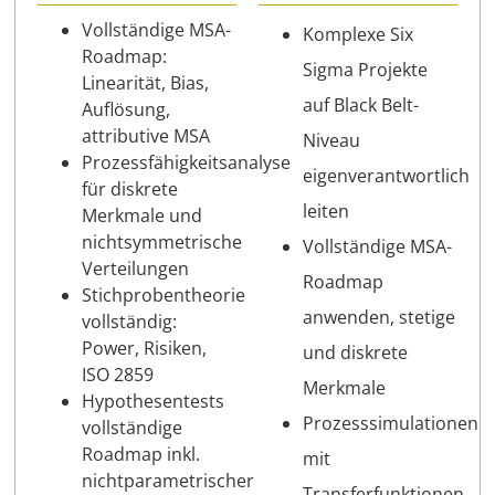
Vollständige MSA-
Komplexe Six
Roadmap:
Sigma Projekte
Linearität, Bias,
auf Black Belt-
Auflösung,
attributive MSA
Niveau
Prozessfähigkeitsanalyse
eigenverantwortlich
für diskrete
leiten
Merkmale und
nichtsymmetrische
Vollständige MSA-
Verteilungen
Roadmap
Stichprobentheorie
anwenden, stetige
vollständig:
Power, Risiken,
und diskrete
ISO 2859
Merkmale
Hypothesentests
Prozesssimulationen
vollständige
Roadmap inkl.
mit
nichtparametrischer
Transferfunktionen