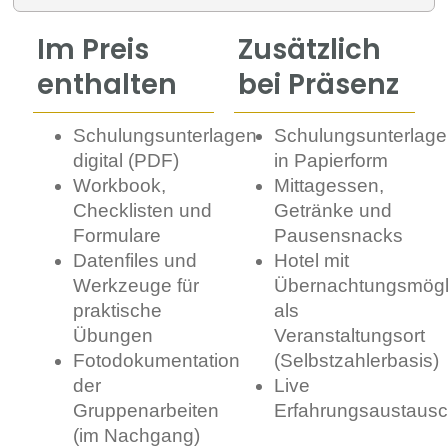
Im Preis
Zusätzlich
enthalten
bei Präsenz
Schulungsunterlagen
Schulungsunterlag
digital (PDF)
in Papierform
Workbook,
Mittagessen,
Checklisten und
Getränke und
Formulare
Pausensnacks
Datenfiles und
Hotel mit
Werkzeuge für
Übernachtungsmögli
praktische
als
Übungen
Veranstaltungsort
Fotodokumentation
(Selbstzahlerbasis)
der
Live
Gruppenarbeiten
Erfahrungsaustaus
(im Nachgang)