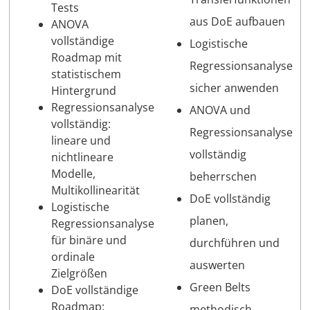
Tests
aus DoE aufbauen
ANOVA
vollständige
Logistische
Roadmap mit
Regressionsanalyse
statistischem
sicher anwenden
Hintergrund
Regressionsanalyse
ANOVA und
vollständig:
Regressionsanalyse
lineare und
vollständig
nichtlineare
Modelle,
beherrschen
Multikollinearität
DoE vollständig
Logistische
planen,
Regressionsanalyse
für binäre und
durchführen und
ordinale
auswerten
Zielgrößen
Green Belts
DoE vollständige
Roadmap:
methodisch