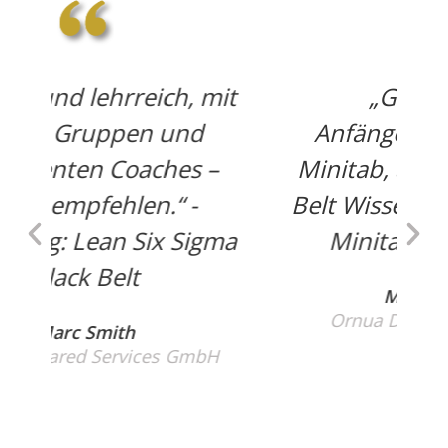
 mit
„Gut erklärte
d
Anfängereinführung in
 –
Minitab, auch ohne Green
Belt Wissen." – Ausbildung:
gma
Minitab Grundlagen
Melanie Riedl
Ornua Deutschland GmbH
bH